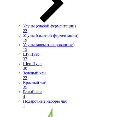
Улуны (слабой ферментации)
22
Улуны (сильной ферментации)
19
Улуны (ароматизированные)
15
Шу Пуэр
37
Шен Пуэр
30
Зелёный чай
22
Красный чай
35
Белый чай
4
Подарочные наборы чая
1