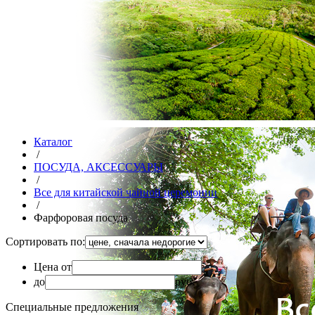
Каталог
/
ПОСУДА, АКСЕССУАРЫ
/
Все для китайской чайной церемонии
/
Фарфоровая посуда
Сортировать по:
Цена от
до
руб.
Специальные предложения