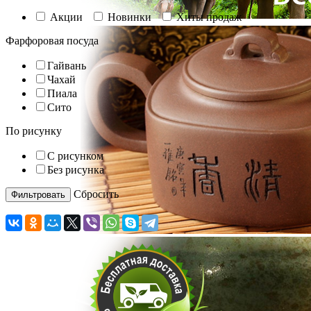
Акции
Новинки
Хиты продаж
Фарфоровая посуда
Гайвань
Чахай
Пиала
Сито
По рисунку
С рисунком
Без рисунка
Cбросить