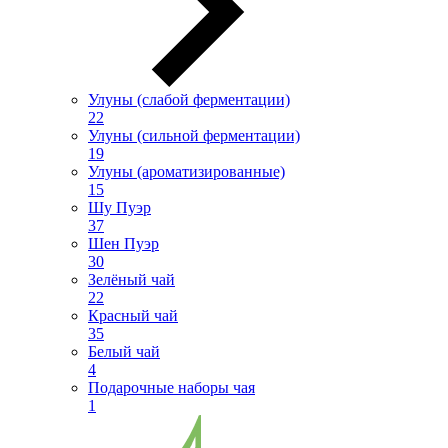
Улуны (слабой ферментации)
22
Улуны (сильной ферментации)
19
Улуны (ароматизированные)
15
Шу Пуэр
37
Шен Пуэр
30
Зелёный чай
22
Красный чай
35
Белый чай
4
Подарочные наборы чая
1