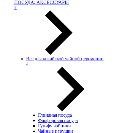
ПОСУДА, АКСЕССУАРЫ
7
Все для китайской чайной церемонии
4
Глиняная посуда
Фарфоровая посуда
Гун-фу чайники
Чайные игрушки