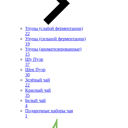
Улуны (слабой ферментации)
22
Улуны (сильной ферментации)
19
Улуны (ароматизированные)
15
Шу Пуэр
37
Шен Пуэр
30
Зелёный чай
22
Красный чай
35
Белый чай
4
Подарочные наборы чая
1