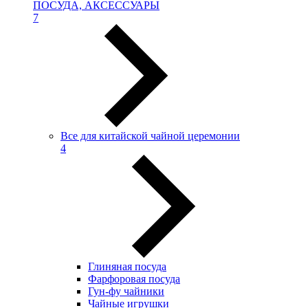
ПОСУДА, АКСЕССУАРЫ
7
Все для китайской чайной церемонии
4
Глиняная посуда
Фарфоровая посуда
Гун-фу чайники
Чайные игрушки