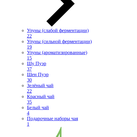
Улуны (слабой ферментации)
22
Улуны (сильной ферментации)
19
Улуны (ароматизированные)
15
Шу Пуэр
37
Шен Пуэр
30
Зелёный чай
22
Красный чай
35
Белый чай
4
Подарочные наборы чая
1