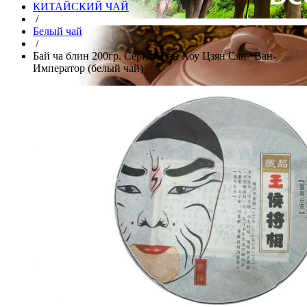
КИТАЙСКИЙ ЧАЙ
/
Белый чай
/
Бай ча блин 200гр. Серия "Ван Хоу Цзян Сян" Ван-
Император (белый чай)